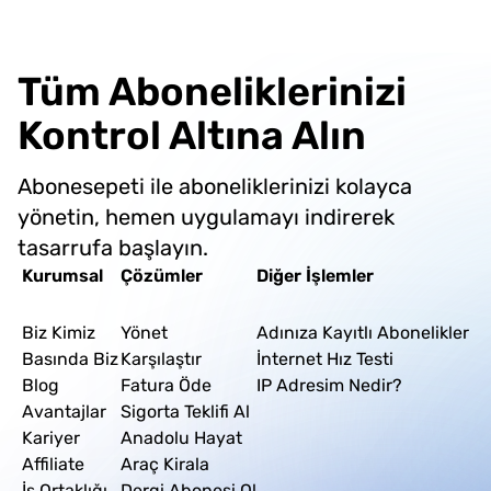
Tüm Aboneliklerinizi
Kontrol Altına Alın
Abonesepeti ile aboneliklerinizi kolayca
yönetin, hemen uygulamayı indirerek
tasarrufa başlayın.
Kurumsal
Çözümler
Diğer İşlemler
Biz Kimiz
Yönet
Adınıza Kayıtlı Abonelikler
Basında Biz
Karşılaştır
İnternet Hız Testi
Blog
Fatura Öde
IP Adresim Nedir?
Avantajlar
Sigorta Teklifi Al
Kariyer
Anadolu Hayat
Affiliate
Araç Kirala
İş Ortaklığı
Dergi Abonesi Ol