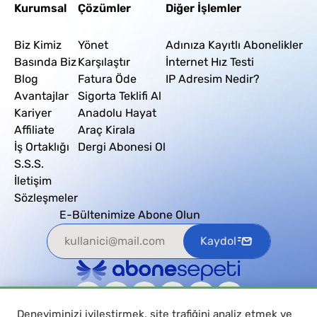
Kurumsal
Çözümler
Diğer İşlemler
Biz Kimiz
Yönet
Adınıza Kayıtlı Abonelikler
Basında Biz
Karşılaştır
İnternet Hız Testi
Blog
Fatura Öde
IP Adresim Nedir?
Avantajlar
Sigorta Teklifi Al
Kariyer
Anadolu Hayat
Affiliate
Araç Kirala
İş Ortaklığı
Dergi Abonesi Ol
S.S.S.
İletişim
Sözleşmeler
E-Bültenimize Abone Olun
Kaydol
Deneyiminizi iyileştirmek, site trafiğini analiz etmek ve