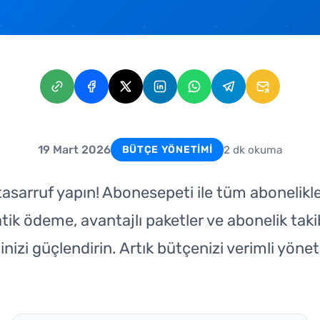
19 Mart 2026
2 dk okuma
BÜTÇE YÖNETIMI
 tasarruf yapın! Abonesepeti ile tüm abonelikle
ik ödeme, avantajlı paketler ve abonelik tak
inizi güçlendirin. Artık bütçenizi verimli yön