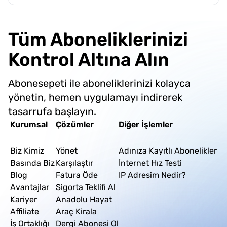
hale getirmelerine yardımcı olur.
Tüm Aboneliklerinizi
Kontrol Altına Alın
Abonesepeti ile aboneliklerinizi kolayca
yönetin, hemen uygulamayı indirerek
tasarrufa başlayın.
Kurumsal
Çözümler
Diğer İşlemler
Biz Kimiz
Yönet
Adınıza Kayıtlı Abonelikler
Basında Biz
Karşılaştır
İnternet Hız Testi
Blog
Fatura Öde
IP Adresim Nedir?
Avantajlar
Sigorta Teklifi Al
Kariyer
Anadolu Hayat
Affiliate
Araç Kirala
İş Ortaklığı
Dergi Abonesi Ol