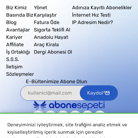
Biz Kimiz
Yönet
Adınıza Kayıtlı Abonelikler
Basında Biz
Karşılaştır
İnternet Hız Testi
Blog
Fatura Öde
IP Adresim Nedir?
Avantajlar
Sigorta Teklifi Al
Kariyer
Anadolu Hayat
Affiliate
Araç Kirala
İş Ortaklığı
Dergi Abonesi Ol
S.S.S.
İletişim
Sözleşmeler
E-Bültenimize Abone Olun
Kaydol
Deneyiminizi iyileştirmek, site trafiğini analiz etmek ve
kişiselleştirilmiş içerik sunmak için çerezler