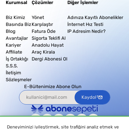
Kurumsal
Çözümler
Diğer İşlemler
Biz Kimiz
Yönet
Adınıza Kayıtlı Abonelikler
Basında Biz
Karşılaştır
İnternet Hız Testi
Blog
Fatura Öde
IP Adresim Nedir?
Avantajlar
Sigorta Teklifi Al
Kariyer
Anadolu Hayat
Affiliate
Araç Kirala
İş Ortaklığı
Dergi Abonesi Ol
S.S.S.
İletişim
Sözleşmeler
E-Bültenimize Abone Olun
Kaydol
Deneyiminizi iyileştirmek, site trafiğini analiz etmek ve